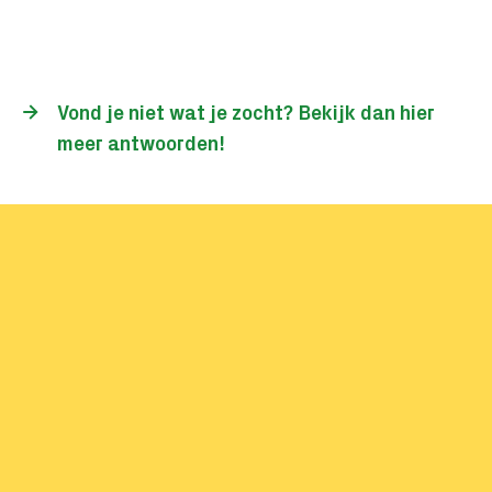
Ik kan niet in- of uitchecken
met het openbaar vervoer. Wat
moet ik doen?
Vond je niet wat je zocht? Bekijk dan hier
meer antwoorden!