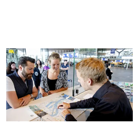
Lass dich für deinen nächsten
Folge uns für
Besuch inspirieren und
interessante 
speichere unsere praktischen
Tipps!
Zu Instagram
Zu TikT