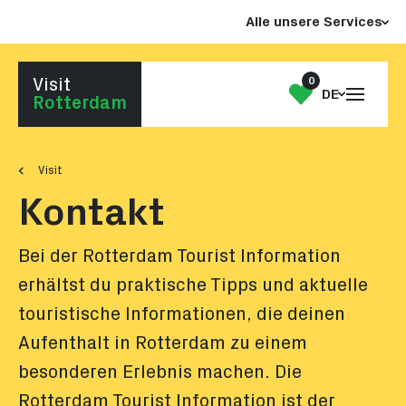
Zum
Zum
Alle unsere Services
Seiteninhalt
Footer
gehen
gehen
0
Visit
Menü
Meine
DE
Zur Startseite gehen
Rotterdam
öffnen
Liste
Visit
Kontakt
Bei der Rotterdam Tourist Information
erhältst du praktische Tipps und aktuelle
touristische Informationen, die deinen
Aufenthalt in Rotterdam zu einem
besonderen Erlebnis machen. Die
Rotterdam Tourist Information ist der