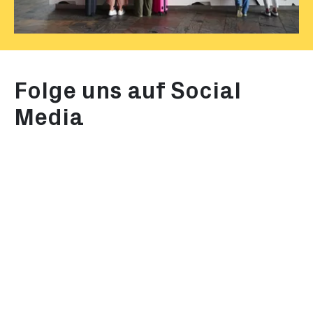
Folge uns auf Social
Media
Instagram
TikTok
Folge uns auf Instagram und
Erlebe Rotte
entdecke besondere Ecken
mit kurzen, 
der Stadt, kulturelle
Videos voller
Highlights und Geheimtipps.
Architektur u