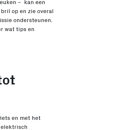
 keuken – kan een
ril op en zie overal
issie ondersteunen.
r wat tips en
tot
fiets en met het
elektrisch