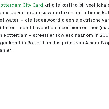
otterdam City Card
krijg je korting bij veel loka
en is de Rotterdamse watertaxi – het ultieme R
et water – die tegenwoordig een elektrische vari
tiller en neemt bovendien meer mensen mee (max
an Rotterdam – streeft er sowieso naar om in 203
ziger komt in Rotterdam dus prima van A naar B 
manier!