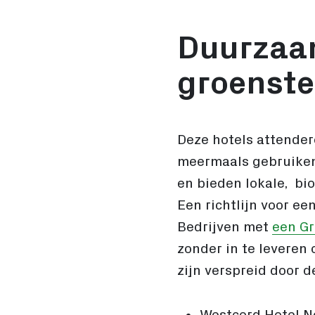
Duurzaam 
groenste
Deze hotels attender
meermaals gebruiken
en bieden lokale, b
Een richtlijn voor ee
Bedrijven met
een G
zonder in te leveren 
zijn verspreid door d
Westcord Hotel Ne