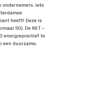
le ondernemers. Iets
otterdamse
ant heeft! Deze is
imaal 50). De RET –
0 energiepositief te
op een duurzame,