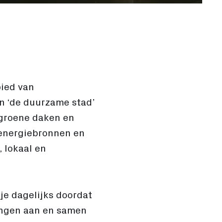
bied van
in ‘de duurzame stad’
 groene daken en
 energiebronnen en
 lokaal en
je dagelijks doordat
gingen aan en samen