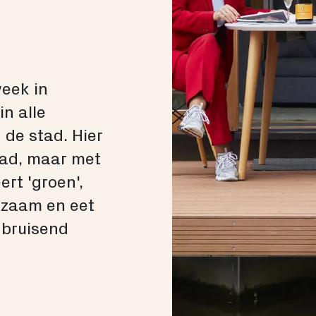
week in
n alle
 de stad. Hier
tad, maar met
ert 'groen',
urzaam en eet
 bruisend