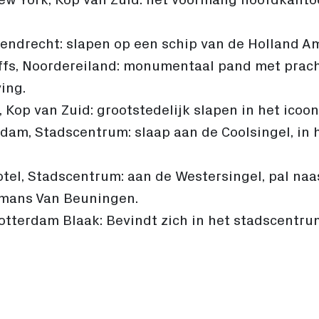
endrecht: slapen op een schip van de Holland Am
ffs, Noordereiland: monumentaal pand met prach
ing.
op van Zuid: grootstedelijk slapen in het icoo
dam, Stadscentrum: slaap aan de Coolsingel, in 
tel, Stadscentrum: aan de Westersingel, pal naas
jmans Van Beuningen.
otterdam Blaak: Bevindt zich in het stadscentr