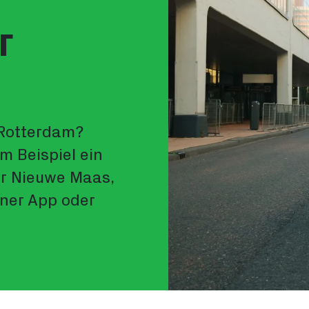
r
 Rotterdam?
m Beispiel ein
er Nieuwe Maas,
iner App oder