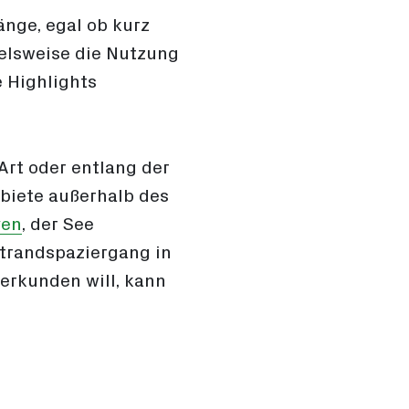
änge, egal ob kurz
ielsweise die Nutzung
e Highlights
Art oder entlang der
biete außerhalb des
ven
, der See
 Strandspaziergang in
 erkunden will, kann