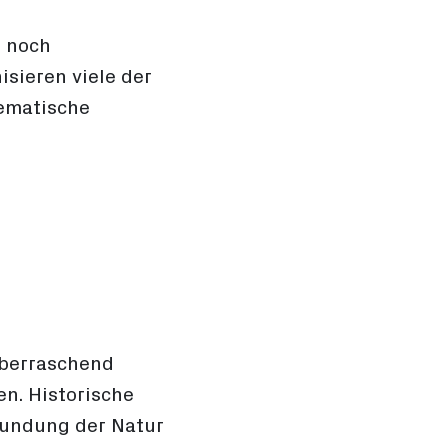
h noch
sieren viele der
hematische
überraschend
en. Historische
kundung der Natur