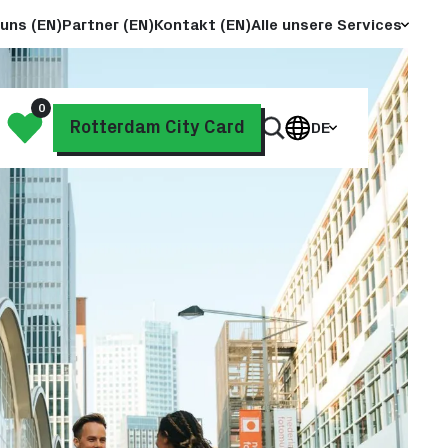
uns (EN)
Partner (EN)
Kontakt (EN)
Alle unsere Services
0
Meine
Rotterdam City Card
DE
Auf
Liste
unserer
Website
suchen