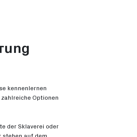
hrung
ise kennenlernen
 zahlreiche Optionen
e der Sklaverei oder
k stehen auf dem