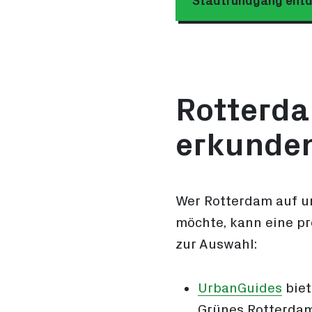
Stadtrundgang ent
Rotterda
erkunde
Wer Rotterdam auf u
möchte, kann eine pr
zur Auswahl:
UrbanGuides
biet
Grünes Rotterdam