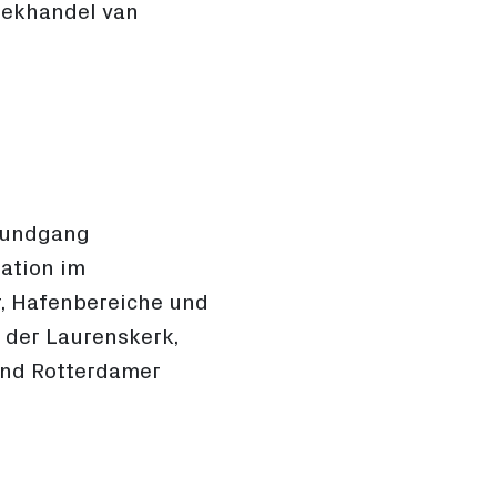
oekhandel van
trundgang
mation im
, Hafenbereiche und
 der Laurenskerk,
und Rotterdamer