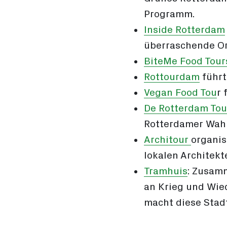
Programm.
Inside Rotterdam
überraschende Or
BiteMe Food Tour
Rottourdam
führt
Vegan Food Tou
r 
De Rotterdam Tou
Rotterdamer Wahr
Architour
organis
lokalen Architekt
Tramhuis
: Zusamm
an Krieg und Wie
macht diese Stad