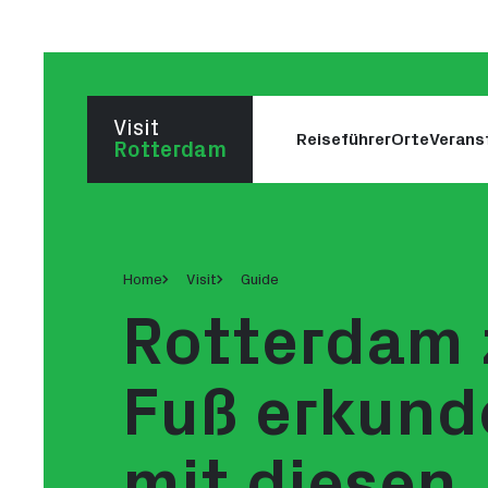
Zum
Zum
Seiteninhalt
Footer
gehen
gehen
Visit
Reiseführer
Orte
Verans
Zur Startseite gehen
Rotterdam
Home
Visit
Guide
Rotterdam 
Fuß erkund
mit diesen