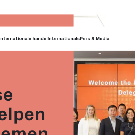
Internationale handel
Internationals
Pers & Media
se
elpen
nemen