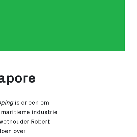
gapore
pping
is er een om
 maritieme industrie
 wethouder Robert
doen over