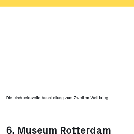
Museumpark, spektakuläre
Es sammelt, 
Architektur, 155.000
erforscht un
Kunstwerke und ein Dach mit
niederländis
Skyline-Blick.
Erbe.
Die eindrucksvolle Ausstellung zum Zweiten Weltkrieg
6. Museum Rotterdam